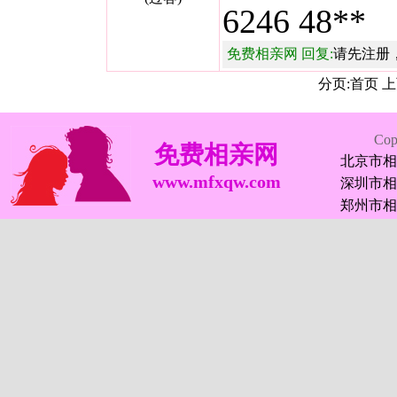
6246 48**
免费相亲网 回复:
请先注册
分页:
首页
上
Co
免费相亲网
北京市相
www.mfxqw.com
深圳市相
郑州市相