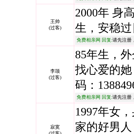
2000年 
王帅
生，安稳过
(过客)
免费相亲网 回复:
请先注册
85年生，
找心爱的她
李颉
(过客)
码：138849
免费相亲网 回复:
请先注册
1997年女
家的好男人
寂寞
(过客)