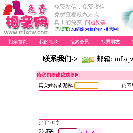
免费发信，免费收信
免费查看联系方式
真正的免费!
问题反馈
选城市
(以结婚为目的的相亲网)
相亲首页
我的相亲
搜索会员
找男朋友
联系我们->
邮箱:
mfxq
给我们提建议或提问
真实姓名或昵称:
内容填在
少于500字
验证码：